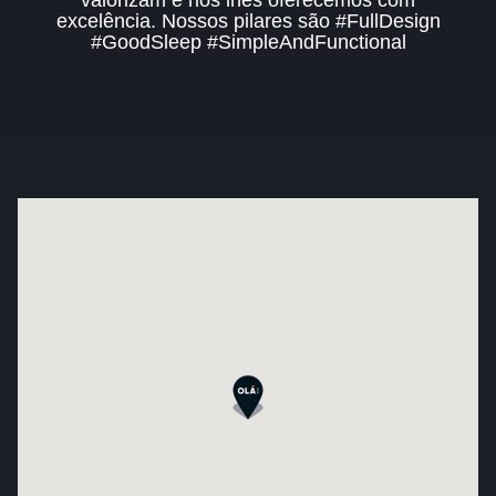
valorizam e nós lhes oferecemos com
excelência. Nossos pilares são #FullDesign
#GoodSleep #SimpleAndFunctional