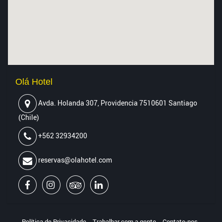
Olá Hotel
Avda. Holanda 307
,
Providencia 7510601
Santiago
(
Chile
)
+562 32934200
reservas@olahotel.com
Política de Privacidade
Trabalhar com a gente
Contate‑nos